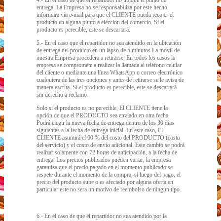
4.- En el caso de que el repartidor no ubique el punto de
entrega, La Empresa no se responsabiliza por este hecho,
informara vía e-mail para que el CLIENTE pueda recojer el
producto en alguna punto a eleccion del comercio. Si el
producto es perecible, este se descartará.
5.- En el caso que el repartidor no sea atendido en la ubicación
de entrega del producto en un lapso de 5 minutos La movil de
nuestra Empresa procedera a retirarse, En todos los casos la
empresa se compromete a realizar la llamada al teléfono celular
del cliente o mediante una línea WhatsApp o correo electrónico
cualquiera de las tres opciones y antes de retirarse se le avisa de
manera escrita. Si el producto es perecible, este se descartará
sin derecho a reclamo.
Solo si el producto es no perecible, El CLIENTE tiene la
opción de que el PRODUCTO sea enviado en otra fecha.
Podrá elegir la nueva fecha de entrega dentro de los 30 días
siguientes a la fecha de entrega inicial. En este caso, El
CLIENTE asumirá el 60 % del costo del PRODUCTO (costo
del servicio) y el costo de envío adicional. Este cambio se podrá
realizar solamente con 72 horas de anticipación, a la fecha de
entrega. Los precios publicados pueden variar, la empresa
garantiza que el precio pagado en el momento publicado se
respete durante el momento de la compra, si luego del pago, el
precio del producto sube o es afectado por alguna oferta en
particular este no sera un motivo de reembolso de ningun tipo.
6.- En el caso de que el repartidor no sea atendido por la