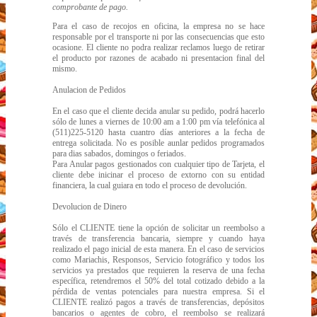
comprobante de pago.
Para el caso de recojos en oficina, la empresa no se hace
responsable por el transporte ni por las consecuencias que esto
ocasione. El cliente no podra realizar reclamos luego de retirar
el producto por razones de acabado ni presentacion final del
mismo.
Anulacion de Pedidos
En el caso que el cliente decida anular su pedido, podrá hacerlo
sólo de lunes a viernes de 10:00 am a 1:00 pm vía telefónica al
(511)225-5120 hasta cuantro días anteriores a la fecha de
entrega solicitada. No es posible aunlar pedidos programados
para dias sabados, domingos o feriados.
Para Anular pagos gestionados con cualquier tipo de Tarjeta, el
cliente debe inicinar el proceso de extorno con su entidad
financiera, la cual guiara en todo el proceso de devolución.
Devolucion de Dinero
Sólo el CLIENTE tiene la opción de solicitar un reembolso a
través de transferencia bancaria, siempre y cuando haya
realizado el pago inicial de esta manera. En el caso de servicios
como Mariachis, Responsos, Servicio fotográfico y todos los
servicios ya prestados que requieren la reserva de una fecha
específica, retendremos el 50% del total cotizado debido a la
pérdida de ventas potenciales para nuestra empresa. Si el
CLIENTE realizó pagos a través de transferencias, depósitos
bancarios o agentes de cobro, el reembolso se realizará