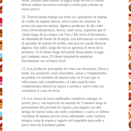
horas, (tiempo para realizar su pago) luego de esto el cliente
debera realizar una nueva consulta u orden para solicitar un
nuevo precio.
12- Nuestra tienda trabaja con todos los operadores de tarjetas
de credito de manera directa, ofrece todos los sistemas de
proteccion para tus tarjetas, algunos productos de alto valor
como electrodomesticos, licores, entre otros, requieren que el
cliente luego de la compra con Visa o Mc envie el documento
de identidad del dueño de la tarjeta, esta informacion se remitira
al operador de tarjetas de credito, este proceso puede demorar
algunos dias utiles, luego de esto se aprobara el envio de tu
producto. Si el cliente luego del pedido desea anular el pago,
por cualquier razon, El cliente tramitará la anulacion
directamente con su banco local.
13.-Los productos principales de venta son desayunos, flores y
tortas, los productos como chocolates, salsas y complementos
no podrán ser enviados de manera sola, en el caso que se
seleccionen solo complementos, el valor total de estos
complementos deberá ser mayor a sesenta y nueve soles sin
considerar el costo de envio.
14.-Los costos de envio publicados establecen entregas en
primer piso y con espera de un maximo de 5 minutos luego la
presentacion del personal de reparto, para lugares con alto
tiempo de espera como san isidro, miraflores o surco, se debera
coordinar de manera previa costos adicionales como cochera,
tiempos extra de espera y registro del repartidor para subir a
pisos fuera de la primera planta.