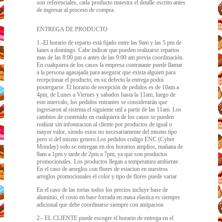
son referenciales, cada producto muestra el detalle escrito antes
de ingresar al proceso de compra.
ENTREGA DE PRODUCTO
1.-El horario de reparto está fijado entre las 9am y las 5 pm de
lunes a domingo. Cabe indicar que pueden realizarse repartos
mas de las 8:00 pm o antes de las 9:00 am previa coordinación.
En cualquiera de los casos la empresa contratante puede llamar
a la persona agasajada para asegurar que exista alguien para
recepcionar el producto, en su defecto la entrega podrá
postergarse. El horario de recepción de pedidos es de 10am a
4pm, de Lunes a Viernes y sabados hasta la 11am, luego de
este intervalo, los pedidos entrantes se considerarán que
ingresaron al sistema el siguiente util a partir de las 11am. Los
cambios de contenido en cualquiera de los casos se pueden
realizar sin infomracion al cliente por productos de igual o
mayor valor, siendo estos no necesariamente del mismo tipo
pero si del mismo genero.Los pedidos codigo ENC (Cyber
Monday) solo se entregan en dos horarios amplios, mañana de
8am a 1pm y tarde de 2pm a 7pm, ya que son productos
promocionales. Los productos llegan a temperatura ambiente.
En el caso de arreglos con flores de estacion en nuestros
arreglos promocionales el color y tipo de flores puede variar
En el caso de las tortas todos los precios incluye base de
aluminio, el costo en base forrada en masa elastica es siempre
adicional que debe coordinarse siempre con antipacion
2.- EL CLIENTE puede escoger el horario de entrega en el