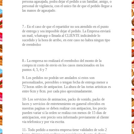
persona agasajada, podra dejar el pedido a un familiar, amigo, o
personal de vigilancia, con el unico fin de que el pedido llegue a
las manos de agasajado.
7.- En el caso de que el repartidor no sea atendido en el punto
de entrega y sea imposible dejar el pedido. La Empresa enviará
un mail, whatsapp o llmada al CLIENTE indicándole lo
sucedido y la hora de arribo, en este caso no habra ningun tipo
de reembolso
8.- La empresa no realizará el reembolso del monto de la
compra ni costo de envio en los casos mencionados en los
puntos 4, 5, 6 y 7
9- Los pedidos no podrán ser anulados si estos son
personalizados, peresibles o tengan fecha de entrega menor a
72 horas utiles de antipacion. La altura de las tortas artisticas es
entre 6cm y 8cm. por cada piso aproximadamente.
10- Los servicios de animacion, packs de sonido, packs de
luces y servicios de entretenmiento en ganeral ofrecidos en
nuestras paginas se deben realizar con antipacion, los precio
pueden variar si la orden se realiza con menos de 15 dias de
anticipacion, este precio sera informado previamente al cliente
via telefonica y por via escrita.
11- Todo pedido a nuestra empresa tiene validadez de solo 2