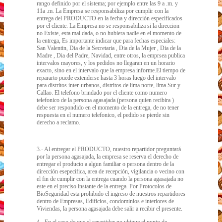
rango definido por el sistema; por ejemplo entre las 9 a .m. y
11a .m. La Empresa se responsabiliza por cumplir con la
entrega del PRODUCTO en la fecha y dirección especificados
por el cliente. La Empresa no se responsabiliza si la direccion
no Existe, esta mal dada, o no hubiera nadie en el momento de
la entrega, Es importante indicar que para fechas especiales:
San Valentin, Dia de la Secretaria , Dia de la Mujer , Dia de la
Madre , Dia del Padre, Navidad, entre otros, la emprsea publica
intervalos mayores, y los pedidos no llegaran en un horario
exacto, sino en el intervalo que la empresa informe.El tiempo de
repararto puede extenderse hasta 3 horas luego del intervalo
para distritos inter-urbanos, distritos de lima norte, lima Sur y
Callao. El telefono brindado por el cliente como numero
telefonico de la persona agasajada (persona quien recibira )
debe ser respondido en el momento de la entrega, de no tener
respuesta en el numero telefonico, el pedido se pierde sin
derecho a reclamo.
3.- Al entregar el PRODUCTO, nuestro repartidor preguntará
por la persona agasajada, la empresa se reserva el derecho de
entregar el producto a algun familiar o persona dentro de la
dirección esepecifica, area de recepción, vigilancia o vecino con
el fin de cumplir con la entrega cuando la persona agasajada no
este en el preciso instante de la entrega. Por Protocolos de
BioSeguridad esta prohibido el ingreso de nuestros repartidores
dentro de Empresas, Edificios, condominios e interiores de
Viviendas, la persona agasajada debe salir a recibir el presente.