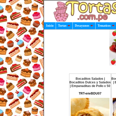
Inicio
Tortas
Desayunos
Tematicos
Bocaditos Salados |
Bo
Bocaditos Dulces y Salados
|
| Empanaditas de Pollo x 50
TRT-envBDU07