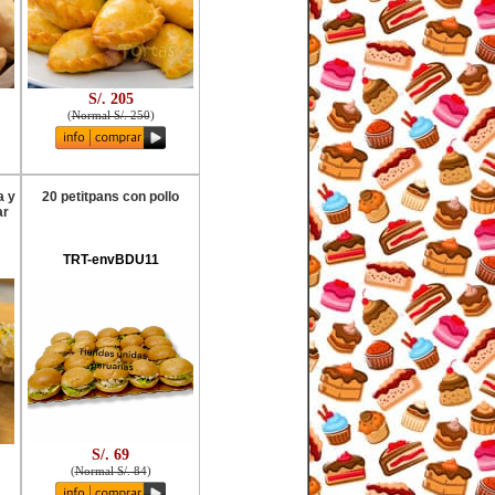
S/. 205
(
Normal S/. 250
)
a y
20 petitpans con pollo
ar
TRT-envBDU11
S/. 69
(
Normal S/. 84
)