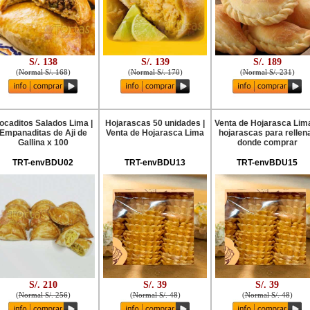
S/. 138
S/. 139
S/. 189
(
Normal S/. 168
)
(
Normal S/. 170
)
(
Normal S/. 231
)
ocaditos Salados Lima |
Hojarascas 50 unidades |
Venta de Hojarasca Lim
Empanaditas de Aji de
Venta de Hojarasca Lima
hojarascas para rellen
Gallina x 100
donde comprar
TRT-envBDU02
TRT-envBDU13
TRT-envBDU15
S/. 210
S/. 39
S/. 39
(
Normal S/. 256
)
(
Normal S/. 48
)
(
Normal S/. 48
)