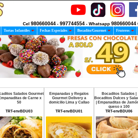
980660044
997744554
980660044
Cel
-
- Whatsapp
Tortas Infantiles
Fechas Especiales
Bocadito/Gourmet
Fruteros
caditos Salados Gourmet
Empanadas y Regalos
Bocaditos Salados |
 Empanaditas de Carne x
Gourmet Delivery a
Bocaditos Dulces y Sala
50
domicilio Lima y Callao
| Empanaditas de Jamó
queso x 100
TRT-envBDU03
TRT-envBDU01
TRT-envBDU06