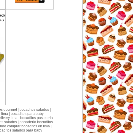
Pack
a y
os gourmet | bocaditos salados |
 lima | bocaditos para baby
ivery lima | bocaditos pasteleria
res salados | panaderia bocaditos
onde comprar bocaditos en lima |
ocaditos salados para baby