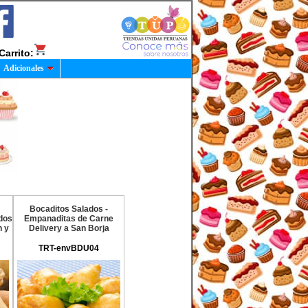
Carrito:
Adicionales
Bocaditos Salados -
dos
Empanaditas de Carne
n y
Delivery a San Borja
TRT-envBDU04