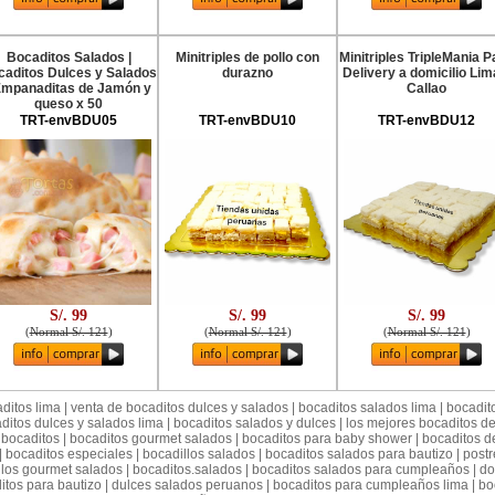
Bocaditos Salados |
Minitriples de pollo con
Minitriples TripleMania 
caditos Dulces y Salados
durazno
Delivery a domicilio Lim
Empanaditas de Jamón y
Callao
queso x 50
TRT-envBDU05
TRT-envBDU10
TRT-envBDU12
S/. 99
S/. 99
S/. 99
(
Normal S/. 121
)
(
Normal S/. 121
)
(
Normal S/. 121
)
ditos lima | venta de bocaditos dulces y salados | bocaditos salados lima | bocadit
itos dulces y salados lima | bocaditos salados y dulces | los mejores bocaditos de
 bocaditos | bocaditos gourmet salados | bocaditos para baby shower | bocaditos del
 bocaditos especiales | bocadillos salados | bocaditos salados para bautizo | post
illos gourmet salados | bocaditos.salados | bocaditos salados para cumpleaños | d
itos para bautizo | dulces salados peruanos | bocaditos para cumpleaños lima | b