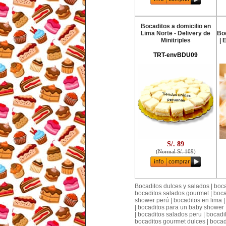
Bocaditos a domicilio en
Lima Norte - Delivery de
Bo
Minitriples
| 
TRT-envBDU09
S/. 89
(
Normal S/. 109
)
Bocaditos dulces y salados | boca
bocaditos salados gourmet | bocad
shower perú | bocaditos en lima |
| bocaditos para un baby shower |
| bocaditos salados peru | bocad
bocaditos gourmet dulces | bocad