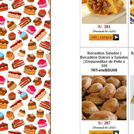
S/. 101
(
Normal S/. 123
)
Bocaditos Salados |
B
Bocaditos Dulces y Salados
| Empanaditas de Pollo x
100
TRT-envBDU08
S/. 207
(
Normal S/. 253
)