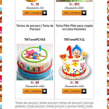
S/. 38
S/. 493
(
Normal S/. 45
)
(
Normal S/. 600
)
Tortas de pocoyo | Torta de
Torta Plim Plim para regalo
Pocoyo
en Lima Pasteles
TRT-envPCY03
TRT-envPCY11
S/. 88
S/. 98
(
Normal S/. 106
)
(
Normal S/. 119
)
Tortas de pocoyo | tortas pocoyo | tortas de pocoyó | pocoyo
pasteles | torta pocoyo | tortas pocoyó | pocoyo tortas | torta