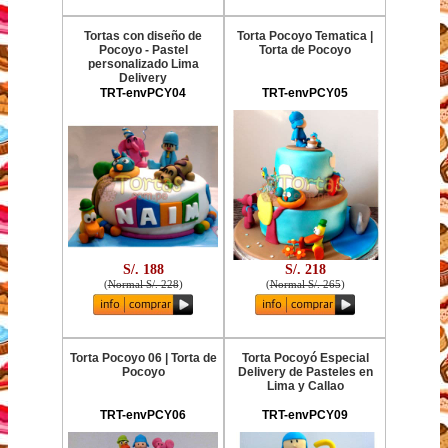
Tortas con diseño de
Torta Pocoyo Tematica |
Pocoyo - Pastel
Torta de Pocoyo
personalizado Lima
Delivery
TRT-envPCY04
TRT-envPCY05
S/. 188
S/. 218
(
Normal S/. 228
)
(
Normal S/. 265
)
Torta Pocoyo 06 | Torta de
Torta Pocoyó Especial
Pocoyo
Delivery de Pasteles en
Lima y Callao
TRT-envPCY06
TRT-envPCY09