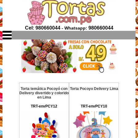
Cel: 980660044
980660044
- Whatsapp:
Torta temática Pocoyó con
Torta Pocoyo Delivery Lima
Delivery divertido y colorido
en Lima
TRT-envPCY12
TRT-envPCY10