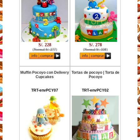
S/. 228
S/. 278
(
Normal S/. 277
)
(
Normal S/. 338
)
Muffin Pocoyo con Delivery
Tortas de pocoyo | Torta de
Cupcakes
Pocoyo
TRT-envPCY07
TRT-envPCY02