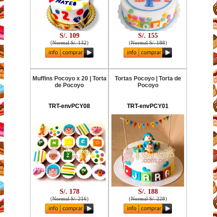
S/. 109
S/. 155
(
Normal S/. 132
)
(
Normal S/. 188
)
Muffins Pocoyo x 20 | Torta
Tortas Pocoyo | Torta de
de Pocoyo
Pocoyo
TRT-envPCY08
TRT-envPCY01
S/. 178
S/. 188
(
Normal S/. 216
)
(
Normal S/. 228
)