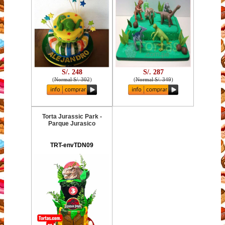
S/. 248
S/. 287
(
Normal S/. 302
)
(
Normal S/. 349
)
Torta Jurassic Park -
Parque Jurasico
TRT-envTDN09