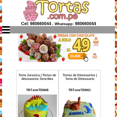
Cel: 980660044
980660044
- Whatsapp:
Torta Jurasica | Tortas de
Tortas de Dinosaurios |
dinosaurios Sencillas
Torta de Dinosaurio
TRT-envTDN08
TRT-envTDN01