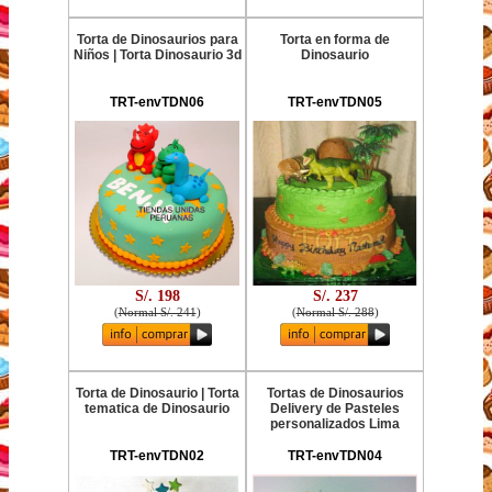
Torta de Dinosaurios para
Torta en forma de
Niños | Torta Dinosaurio 3d
Dinosaurio
TRT-envTDN06
TRT-envTDN05
S/. 198
S/. 237
(
Normal S/. 241
)
(
Normal S/. 288
)
Torta de Dinosaurio | Torta
Tortas de Dinosaurios
tematica de Dinosaurio
Delivery de Pasteles
personalizados Lima
TRT-envTDN02
TRT-envTDN04