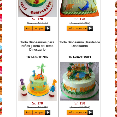
S/. 128
S/. 178
(
Normal S/. 155
)
(
Normal S/. 216
)
Torta Dinosaurios para
Torta Dinosaurio | Pastel de
Niños | Torta del tema
Dinosaurio
Dinosaurio
TRT-envTDN07
TRT-envTDN03
S/. 178
S/. 198
(
Normal S/. 216
)
(
Normal S/. 241
)