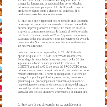
4.- En el caso de que el repartidor no ubique el punto de
entrega, La Empresa no se responsabiliza por este hecho,
informara vía e-mail para que el CLIENTE pueda recojer el
producto en alguna punto a eleccion del comercio. Si el
producto es perecible, este se descartará.
5.- En el caso que el repartidor no sea atendido en la ubicación
de entrega del producto en un lapso de 5 minutos La movil de
nuestra Empresa procedera a retirarse, En todos los casos la
empresa se compromete a realizar la llamada al teléfono celular
del cliente o mediante una línea WhatsApp o correo electrónico
cualquiera de las tres opciones y antes de retirarse se le avisa de
manera escrita. Si el producto es perecible, este se descartará
sin derecho a reclamo.
Solo si el producto es no perecible, El CLIENTE tiene la
opción de que el PRODUCTO sea enviado en otra fecha.
Podrá elegir la nueva fecha de entrega dentro de los 30 días
siguientes a la fecha de entrega inicial. En este caso, El
CLIENTE asumirá el 60 % del costo del PRODUCTO (costo
del servicio) y el costo de envío adicional. Este cambio se podrá
realizar solamente con 72 horas de anticipación, a la fecha de
entrega. Los precios publicados pueden variar, la empresa
garantiza que el precio pagado en el momento publicado se
respete durante el momento de la compra, si luego del pago, el
precio del producto sube o es afectado por alguna oferta en
particular este no sera un motivo de reembolso de ningun tipo.
6.- En el caso de que el repartidor no sea atendido por la