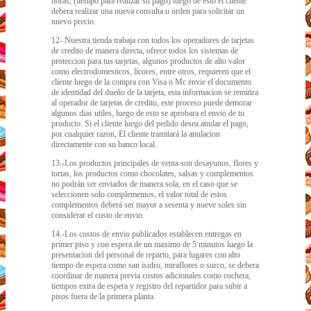
horas, (tiempo para realizar su pago) luego de esto el cliente
debera realizar una nueva consulta u orden para solicitar un
nuevo precio.
12- Nuestra tienda trabaja con todos los operadores de tarjetas
de credito de manera directa, ofrece todos los sistemas de
proteccion para tus tarjetas, algunos productos de alto valor
como electrodomesticos, licores, entre otros, requieren que el
cliente luego de la compra con Visa o Mc envie el documento
de identidad del dueño de la tarjeta, esta informacion se remitira
al operador de tarjetas de credito, este proceso puede demorar
algunos dias utiles, luego de esto se aprobara el envio de tu
producto. Si el cliente luego del pedido desea anular el pago,
por cualquier razon, El cliente tramitará la anulacion
directamente con su banco local.
13.-Los productos principales de venta son desayunos, flores y
tortas, los productos como chocolates, salsas y complementos
no podrán ser enviados de manera sola, en el caso que se
seleccionen solo complementos, el valor total de estos
complementos deberá ser mayor a sesenta y nueve soles sin
considerar el costo de envio.
14.-Los costos de envio publicados establecen entregas en
primer piso y con espera de un maximo de 5 minutos luego la
presentacion del personal de reparto, para lugares con alto
tiempo de espera como san isidro, miraflores o surco, se debera
coordinar de manera previa costos adicionales como cochera,
tiempos extra de espera y registro del repartidor para subir a
pisos fuera de la primera planta.