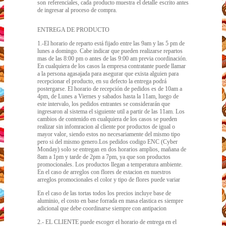
son referenciales, cada producto muestra el detalle escrito antes
de ingresar al proceso de compra.
ENTREGA DE PRODUCTO
1.-El horario de reparto está fijado entre las 9am y las 5 pm de
lunes a domingo. Cabe indicar que pueden realizarse repartos
mas de las 8:00 pm o antes de las 9:00 am previa coordinación.
En cualquiera de los casos la empresa contratante puede llamar
a la persona agasajada para asegurar que exista alguien para
recepcionar el producto, en su defecto la entrega podrá
postergarse. El horario de recepción de pedidos es de 10am a
4pm, de Lunes a Viernes y sabados hasta la 11am, luego de
este intervalo, los pedidos entrantes se considerarán que
ingresaron al sistema el siguiente util a partir de las 11am. Los
cambios de contenido en cualquiera de los casos se pueden
realizar sin infomracion al cliente por productos de igual o
mayor valor, siendo estos no necesariamente del mismo tipo
pero si del mismo genero.Los pedidos codigo ENC (Cyber
Monday) solo se entregan en dos horarios amplios, mañana de
8am a 1pm y tarde de 2pm a 7pm, ya que son productos
promocionales. Los productos llegan a temperatura ambiente.
En el caso de arreglos con flores de estacion en nuestros
arreglos promocionales el color y tipo de flores puede variar
En el caso de las tortas todos los precios incluye base de
aluminio, el costo en base forrada en masa elastica es siempre
adicional que debe coordinarse siempre con antipacion
2.- EL CLIENTE puede escoger el horario de entrega en el