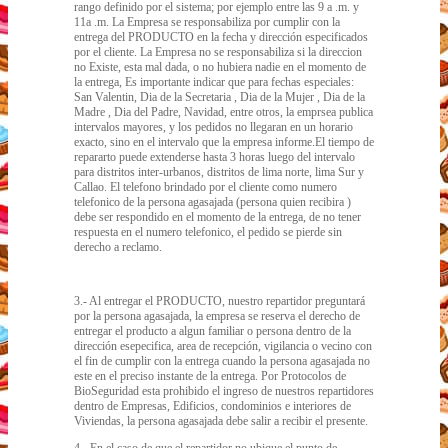
rango definido por el sistema; por ejemplo entre las 9 a .m. y
11a .m. La Empresa se responsabiliza por cumplir con la
entrega del PRODUCTO en la fecha y dirección especificados
por el cliente. La Empresa no se responsabiliza si la direccion
no Existe, esta mal dada, o no hubiera nadie en el momento de
la entrega, Es importante indicar que para fechas especiales:
San Valentin, Dia de la Secretaria , Dia de la Mujer , Dia de la
Madre , Dia del Padre, Navidad, entre otros, la emprsea publica
intervalos mayores, y los pedidos no llegaran en un horario
exacto, sino en el intervalo que la empresa informe.El tiempo de
repararto puede extenderse hasta 3 horas luego del intervalo
para distritos inter-urbanos, distritos de lima norte, lima Sur y
Callao. El telefono brindado por el cliente como numero
telefonico de la persona agasajada (persona quien recibira )
debe ser respondido en el momento de la entrega, de no tener
respuesta en el numero telefonico, el pedido se pierde sin
derecho a reclamo.
3.- Al entregar el PRODUCTO, nuestro repartidor preguntará
por la persona agasajada, la empresa se reserva el derecho de
entregar el producto a algun familiar o persona dentro de la
dirección esepecifica, area de recepción, vigilancia o vecino con
el fin de cumplir con la entrega cuando la persona agasajada no
este en el preciso instante de la entrega. Por Protocolos de
BioSeguridad esta prohibido el ingreso de nuestros repartidores
dentro de Empresas, Edificios, condominios e interiores de
Viviendas, la persona agasajada debe salir a recibir el presente.