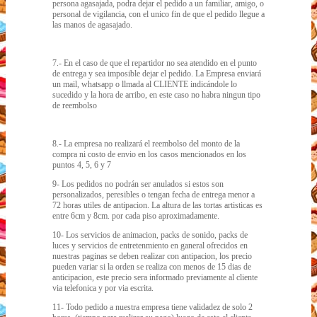
persona agasajada, podra dejar el pedido a un familiar, amigo, o
personal de vigilancia, con el unico fin de que el pedido llegue a
las manos de agasajado.
7.- En el caso de que el repartidor no sea atendido en el punto
de entrega y sea imposible dejar el pedido. La Empresa enviará
un mail, whatsapp o llmada al CLIENTE indicándole lo
sucedido y la hora de arribo, en este caso no habra ningun tipo
de reembolso
8.- La empresa no realizará el reembolso del monto de la
compra ni costo de envio en los casos mencionados en los
puntos 4, 5, 6 y 7
9- Los pedidos no podrán ser anulados si estos son
personalizados, peresibles o tengan fecha de entrega menor a
72 horas utiles de antipacion. La altura de las tortas artisticas es
entre 6cm y 8cm. por cada piso aproximadamente.
10- Los servicios de animacion, packs de sonido, packs de
luces y servicios de entretenmiento en ganeral ofrecidos en
nuestras paginas se deben realizar con antipacion, los precio
pueden variar si la orden se realiza con menos de 15 dias de
anticipacion, este precio sera informado previamente al cliente
via telefonica y por via escrita.
11- Todo pedido a nuestra empresa tiene validadez de solo 2