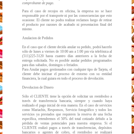
comprobante de pago.
Para el caso de recojos en oficina, la empresa no se hace
responsable por el transporte ni por las consecuencias que esto
ocasione. El cliente no podra realizar reclamos luego de retirar
el producto por razones de acabado ni presentacion final del
mismo.
Anulacion de Pedidos
En el caso que el cliente decida anular su pedido, podrá hacerlo
sólo de lunes a viernes de 10:00 am a 1:00 pm vía telefónica al
(511)225-5120 hasta cuantro días anteriores a la fecha de
entrega solicitada. No es posible aunlar pedidos programados
para dias sabados, domingos o feriados.
Para Anular pagos gestionados con cualquier tipo de Tarjeta, el
cliente debe inicinar el proceso de extorno con su entidad
financiera, la cual guiara en todo el proceso de devolución.
Devolucion de Dinero
Sólo el CLIENTE tiene la opción de solicitar un reembolso a
través de transferencia bancaria, siempre y cuando haya
realizado el pago inicial de esta manera. En el caso de servicios
como Mariachis, Responsos, Servicio fotográfico y todos los
servicios ya prestados que requieren la reserva de una fecha
específica, retendremos el 50% del total cotizado debido a la
pérdida de ventas potenciales para nuestra empresa. Si el
CLIENTE realizó pagos a través de transferencias, depósitos
bancarios o agentes de cobro, el reembolso se realizará