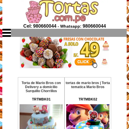
Cel: 980660044
980660044
- Whatsapp:
Torta de Mario Bros con
tortas de mario bros | Torta
Delivery a domicilio
tematica Mario Bros
Surquillo Chorrillos
TRTMBK01
TRTMBK02