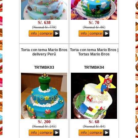
S/. 638
S/. 70
(
Normal S/. 779
)
(
Normal S/. 86
)
Torta con tema Mario Bros
Torta con tema Mario Bros |
delivery Perú
Tortas Mario Bros
TRTMBK03
TRTMBK04
S/. 200
S/. 68
(
Normal S/. 245
)
(
Normal S/. 84
)