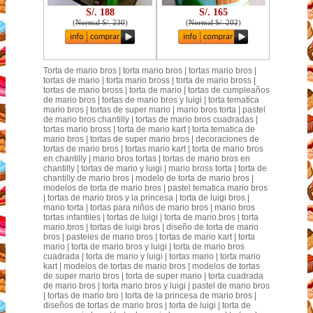
S/. 188
S/. 165
(
Normal S/. 230
)
(
Normal S/. 202
)
Torta de mario bros | torta mario bros | tortas mario bros |
tortas de mario | torta mario bross | torta de mario bross |
tortas de mario bross | torta de mario | tortas de cumpleaños
de mario bros | tortas de mario bros y luigi | torta tematica
mario bros | tortas de super mario | mario bros torta | pastel
de mario bros chantilly | tortas de mario bros cuadradas |
tortas mario bross | torta de mario kart | torta tematica de
mario bros | tortas de super mario bros | decoraciones de
tortas de mario bros | tortas mario kart | torta de mario bros
en chantilly | mario bros tortas | tortas de mario bros en
chantilly | tortas de mario y luigi | mario bross torta | torta de
chantilly de mario bros | modelo de torta de mario bros |
modelos de torta de mario bros | pastel tematica mario bros
| tortas de mario bros y la princesa | torta de luigi bros |
mario torta | tortas para niños de mario bros | mario bros
tortas infantiles | tortas de luigi | torta de.mario.bros | torta
mario.bros | tortas de luigi bros | diseño de torta de mario
bros | pasteles de mario bros | tortas de mario kart | torta
mario | torta de mario bros y luigi | torta de mario bros
cuadrada | torta de mario y luigi | tortas mario | torta mario
kart | modelos de tortas de mario bros | modelos de tortas
de super mario bros | torta de super mario | torta cuadrada
de mario bros | torta mario bros y luigi | pastel de mario bros
| tortas de mario bro | torta de la princesa de mario bros |
diseños de tortas de mario bros | torta de luigi | torta de