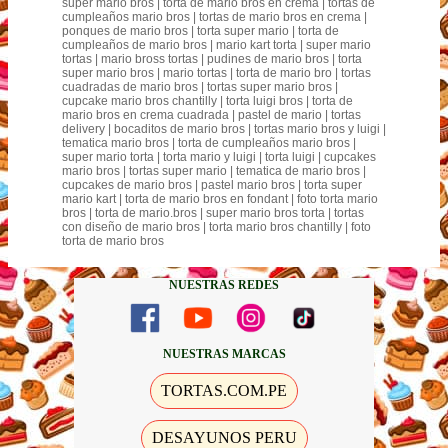
super mario bros | torta de mario bros en crema | tortas de
cumpleaños mario bros | tortas de mario bros en crema |
ponques de mario bros | torta super mario | torta de
cumpleaños de mario bros | mario kart torta | super mario
tortas | mario bross tortas | pudines de mario bros | torta
super mario bros | mario tortas | torta de mario bro | tortas
cuadradas de mario bros | tortas super mario bros |
cupcake mario bros chantilly | torta luigi bros | torta de
mario bros en crema cuadrada | pastel de mario | tortas
delivery | bocaditos de mario bros | tortas mario bros y luigi |
tematica mario bros | torta de cumpleaños mario bros |
super mario torta | torta mario y luigi | torta luigi | cupcakes
mario bros | tortas super mario | tematica de mario bros |
cupcakes de mario bros | pastel mario bros | torta super
mario kart | torta de mario bros en fondant | foto torta mario
bros | torta de mario.bros | super mario bros torta | tortas
con diseño de mario bros | torta mario bros chantilly | foto
torta de mario bros
NUESTRAS REDES
NUESTRAS MARCAS
TORTAS.COM.PE
DESAYUNOS PERU