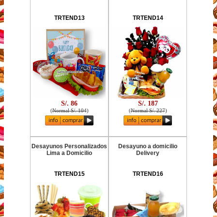
TRTEND13
TRTEND14
S/. 86
S/. 187
(
Normal S/. 104
)
(
Normal S/. 227
)
Desayunos Personalizados
Desayuno a domicilio
Lima a Domicilio
Delivery
TRTEND15
TRTEND16