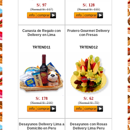
S/. 97
S/. 128
(
Normal S/. 117
)
(
Normal S/. 155
)
Canasta de Regalo con
Frutero Gourmet Delivery
Delivery en Lima
con Fresas
TRTEND11
TRTEND12
S/. 178
S/. 62
(
Normal S/. 216
)
(
Normal S/. 75
)
Desayunos Delivery Lima a
Desayunos con Rosas
Domicilio en Peru
Delivery Lima Peru