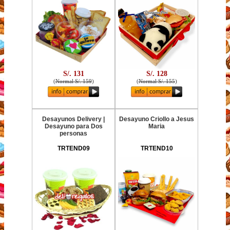
S/. 131
S/. 128
(
Normal S/. 159
)
(
Normal S/. 155
)
Desayunos Delivery |
Desayuno Criollo a Jesus
Desayuno para Dos
Maria
personas
TRTEND09
TRTEND10