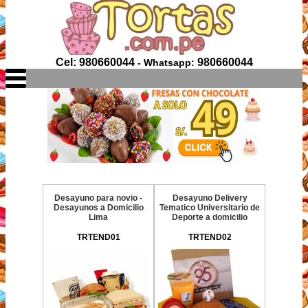
Cel: 980660044
980660044
- Whatsapp:
Desayuno para novio -
Desayuno Delivery
Desayunos a Domicilio
Tematico Universitario de
Lima
Deporte a domicilio
TRTEND01
TRTEND02