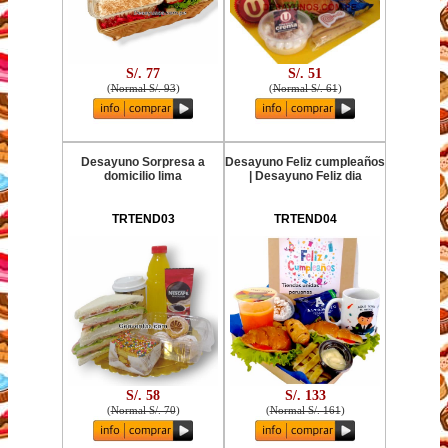
S/. 77
S/. 51
(
Normal S/. 93
)
(
Normal S/. 61
)
Desayuno Sorpresa a
Desayuno Feliz cumpleaños
domicilio lima
| Desayuno Feliz dia
TRTEND03
TRTEND04
S/. 58
S/. 133
(
Normal S/. 70
)
(
Normal S/. 161
)