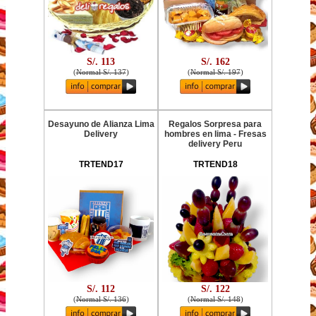
S/. 113
S/. 162
(
Normal S/. 137
)
(
Normal S/. 197
)
Desayuno de Alianza Lima
Regalos Sorpresa para
Delivery
hombres en lima - Fresas
delivery Peru
TRTEND17
TRTEND18
S/. 112
S/. 122
(
Normal S/. 136
)
(
Normal S/. 148
)