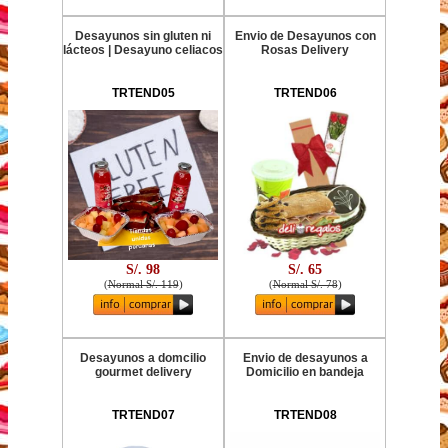
Desayunos sin gluten ni
Envio de Desayunos con
lácteos | Desayuno celiacos
Rosas Delivery
TRTEND05
TRTEND06
S/. 98
S/. 65
(
Normal S/. 119
)
(
Normal S/. 78
)
Desayunos a domcilio
Envio de desayunos a
gourmet delivery
Domicilio en bandeja
TRTEND07
TRTEND08