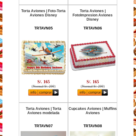
Torta Aviones | Foto-Torta
Torta Aviones |
Aviones Disney
FotoImpresion Aviones
Disney
TRTAVN05
TRTAVN06
S/. 165
S/. 165
(
Normal S/. 200
)
(
Normal S/. 200
)
Torta Aviones | Torta
Cupcakes Aviones | Muffins
Aviones modelada
Aviones
TRTAVN07
TRTAVN08