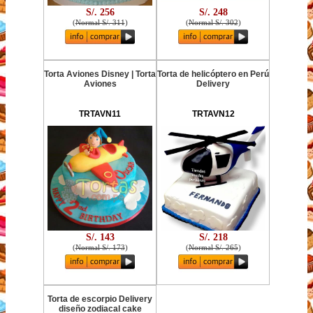
S/. 256
S/. 248
(
Normal S/. 311
)
(
Normal S/. 302
)
Torta Aviones Disney | Torta
Torta de helicóptero en Perú
Aviones
Delivery
TRTAVN11
TRTAVN12
S/. 143
S/. 218
(
Normal S/. 173
)
(
Normal S/. 265
)
Torta de escorpio Delivery
diseño zodiacal cake