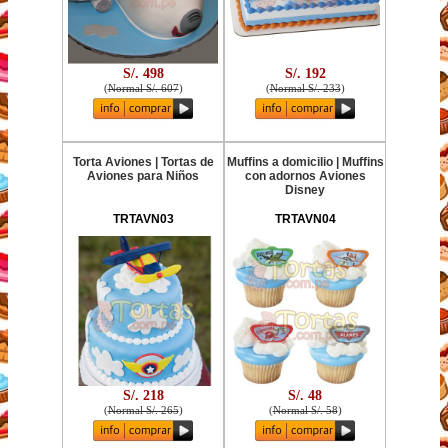
S/. 498
S/. 192
(
Normal S/. 607
)
(
Normal S/. 233
)
Torta Aviones | Tortas de
Muffins a domicilio | Muffins
Aviones para Niños
con adornos Aviones
Disney
TRTAVN03
TRTAVN04
S/. 218
S/. 48
(
Normal S/. 265
)
(
Normal S/. 58
)