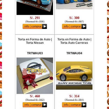
S/. 291
S/. 300
(
Normal S/. 356
)
(
Normal S/. 367
)
Torta en Forma de Auto |
Torta en Forma de Auto |
Torta Nissan
Torta Auto Carreras
TRTWAU03
TRTWAU04
S/. 460
S/. 314
(
Normal S/. 562
)
(
Normal S/. 384
)