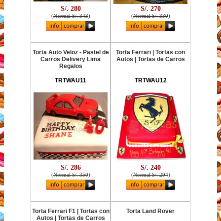
S/. 280
S/. 270
(
Normal S/. 343
)
(
Normal S/. 330
)
Torta Auto Veloz - Pastel de
Torta Ferrari | Tortas con
Carros Delivery Lima
Autos | Tortas de Carros
Regalos
TRTWAU11
TRTWAU12
S/. 286
S/. 240
(
Normal S/. 350
)
(
Normal S/. 294
)
Torta Ferrari F1 | Tortas con
Torta Land Rover
Autos | Tortas de Carros