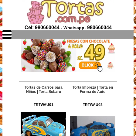
Cel: 980660044
980660044
- Whatsapp:
Tortas de Carros para
Torta Impreza | Torta en
Niños | Torta Subaru
Forma de Auto
TRTWAU01
TRTWAU02