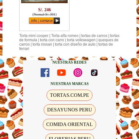
S/. 246
(
Normal S/. 301
)
Torta mini cooper | Torta alfa romeo | tortas de carros | tortas
de formula | torta con carro | torta volkswagen | queques de
carros | torta nissan | torta con diseño de auto | tortas de
ferrari
NUESTRAS REDES
NUESTRAS MARCAS
TORTAS.COM.PE
DESAYUNOS PERU
COMIDA ORIENTAL
FLORERIAS PERU