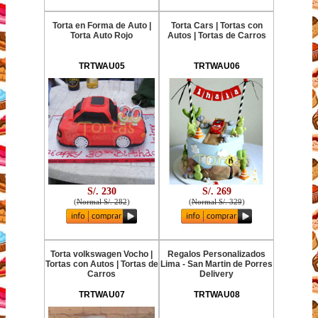
Torta en Forma de Auto |
Torta Cars | Tortas con
Torta Auto Rojo
Autos | Tortas de Carros
TRTWAU05
TRTWAU06
S/. 230
S/. 269
(
Normal S/. 282
)
(
Normal S/. 329
)
Torta volkswagen Vocho |
Regalos Personalizados
Tortas con Autos | Tortas de
Lima - San Martin de Porres
Carros
Delivery
TRTWAU07
TRTWAU08