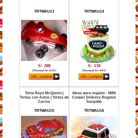
TRTWAU13
TRTWAU14
S/. 200
S/. 150
(
Normal S/. 245
)
(
Normal S/. 184
)
Torta Rayo McQueen |
Ideas para regalos - MINI
Tortas con Autos | Tortas de
Cooper Delivery Regalos
Carros
Surquillo
TRTWAU15
TRTWAU16