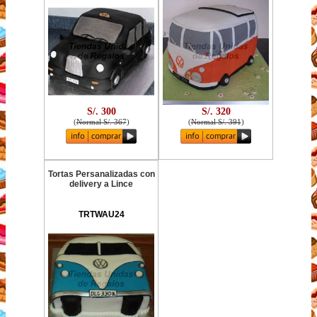
S/. 300
S/. 320
(
Normal S/. 367
)
(
Normal S/. 391
)
Tortas Persanalizadas con
delivery a Lince
TRTWAU24