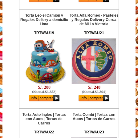
Torta Leo el Camion y
Torta Alfa Romeo - Pasteles
Regalos Deliery a domicilio
y Regalos Delivery Cerca
Lima
de Mi La Victoria
TRTWAU19
TRTWAU21
S/. 288
S/. 248
(
Normal S/. 352
)
(
Normal S/. 304
)
Torta Auto Ingles | Tortas
Torta Combi | Tortas con
con Autos | Tortas de
Autos | Tortas de Carros
Carros
TRTWAU22
TRTWAU23