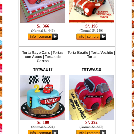
S/. 366
S/. 196
(
Normal S/. 448
)
(
Normal S/. 240
)
Torta Rayo Cars | Tortas
Torta Beatle | Torta Vochito |
con Autos | Tortas de
Torta
Carros
TRTWAU17
TRTWAU18
S/. 180
S/. 292
(
Normal S/. 221
)
(
Normal S/. 357
)