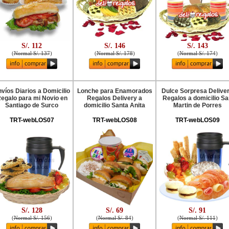
S/. 112
S/. 146
S/. 143
(
Normal S/. 137
)
(
Normal S/. 178
)
(
Normal S/. 174
)
víos Diarios a Domicilio
Lonche para Enamorados
Dulce Sorpresa Delive
egalo para mi Novio en
Regalos Delivery a
Regalos a domicilio S
Santiago de Surco
domicilio Santa Anita
Martin de Porres
TRT-webLOS07
TRT-webLOS08
TRT-webLOS09
S/. 128
S/. 69
S/. 91
(
Normal S/. 156
)
(
Normal S/. 84
)
(
Normal S/. 111
)