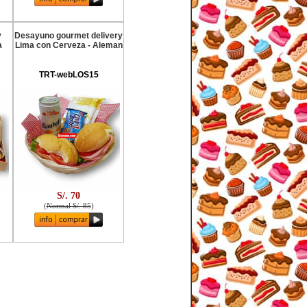
y
Desayuno gourmet delivery
a
Lima con Cerveza - Aleman
TRT-webLOS15
S/. 70
(
Normal S/. 85
)