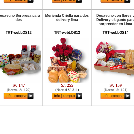
esayuno Sorpresa para
Merienda Criolla para dos
Desayuno con flores 
dos
delivery lima
Delivery elegante par
sorprender en Lima
TRT-webLOS12
TRT-webLOS13
TRT-webLOS14
S/. 147
S/. 255
S/. 159
(
Normal S/. 179
)
(
Normal S/. 311
)
(
Normal S/. 194
)