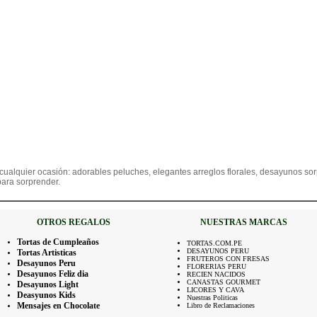
cualquier ocasión: adorables peluches, elegantes arreglos florales, desayunos sor
ara sorprender.
OTROS REGALOS
NUESTRAS MARCAS
Tortas de Cumpleaños
TORTAS.COM.PE
DESAYUNOS PERU
Tortas Artisticas
FRUTEROS CON FRESAS
Desayunos Peru
FLORERIAS PERU
Desayunos Feliz dia
RECIEN NACIDOS
CANASTAS GOURMET
Desayunos Light
LICORES Y CAVA
Deasyunos Kids
Nuestras Politicas
Mensajes en Chocolate
Libro de Reclamaciones