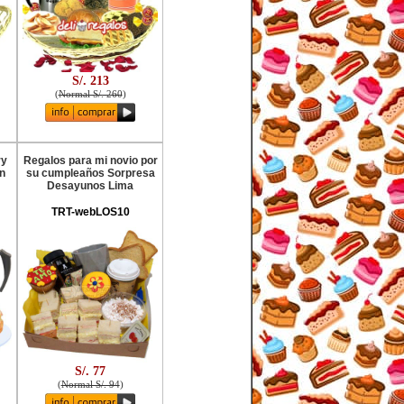
S/. 213
(
Normal S/. 260
)
ry
Regalos para mi novio por
an
su cumpleaños Sorpresa
Desayunos Lima
TRT-webLOS10
S/. 77
(
Normal S/. 94
)