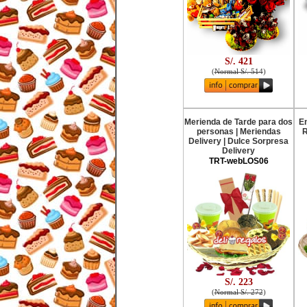
S/. 421
(
Normal S/. 514
)
Merienda de Tarde para dos
En
personas | Meriendas
R
Delivery | Dulce Sorpresa
Delivery
TRT-webLOS06
S/. 223
(
Normal S/. 272
)