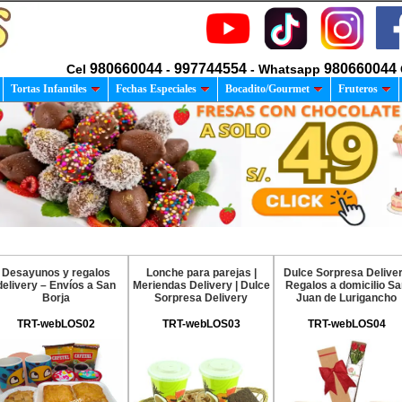
980660044
997744554
980660044
Cel
-
- Whatsapp
Tortas Infantiles
Fechas Especiales
Bocadito/Gourmet
Fruteros
Desayunos y regalos
Lonche para parejas |
Dulce Sorpresa Delive
delivery – Envíos a San
Meriendas Delivery | Dulce
Regalos a domicilio S
Borja
Sorpresa Delivery
Juan de Lurigancho
TRT-webLOS02
TRT-webLOS03
TRT-webLOS04