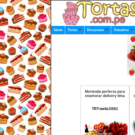
Inicio
Tortas
Desayunos
Tematicos
Merienda perfecta para
enamorar delivery lima
TRT-webLOS01