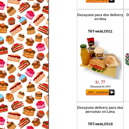
Desayuno para dos delivery
D
en lima
TRT-webLOS11
S/. 77
(
Normal S/. 94
)
Desayuno delivery para dos
personas en Lima
TRT-webLOS16