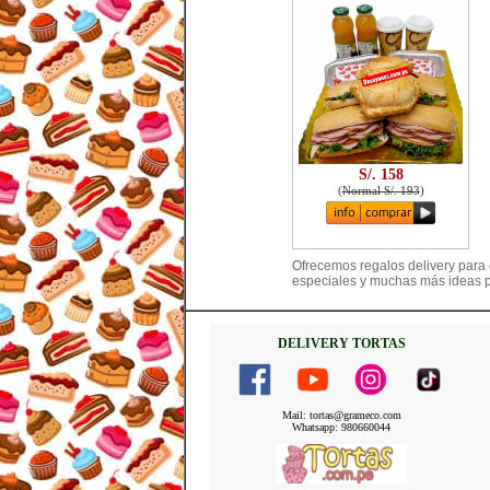
S/. 158
(
Normal S/. 193
)
Ofrecemos regalos delivery para 
especiales y muchas más ideas p
DELIVERY TORTAS
Mail: tortas@grameco.com
Whatsapp: 980660044