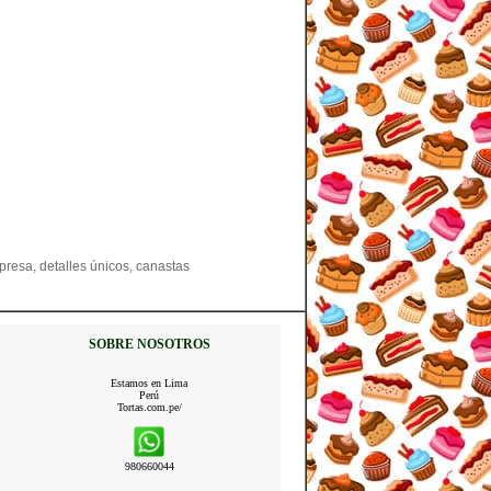
presa, detalles únicos, canastas
SOBRE NOSOTROS
Estamos en Lima
Perú
Tortas.com.pe/
980660044