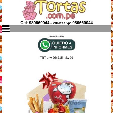
Cel: 980660044
980660044
- Whatsapp:
Antes S/. 110
TRT-env DMJ15 - S/. 90