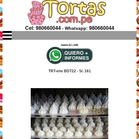
Cel: 980660044
980660044
- Whatsapp:
Antes S/. 196
TRT-env BDT22 - S/. 161