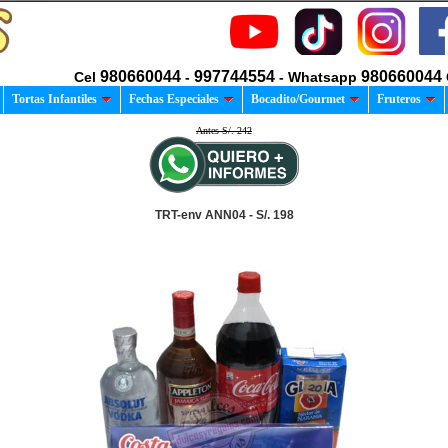
980660044
997744554
980660044
Cel
-
- Whatsapp
Tortas Infantiles
Fechas Especiales
Bocadito/Gourmet
Fruteros
Antes S/. 242
TRT-env ANN04 - S/. 198