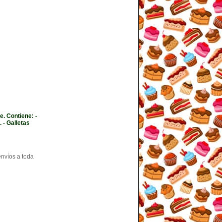
e. Contiene: -
 - Galletas
envíos a toda