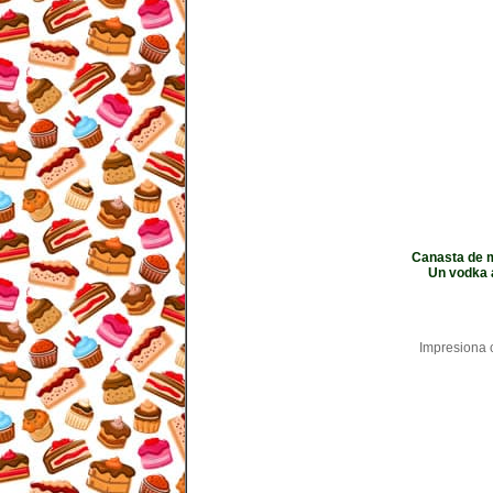
Canasta de mi
Un vodka a
Impresiona c