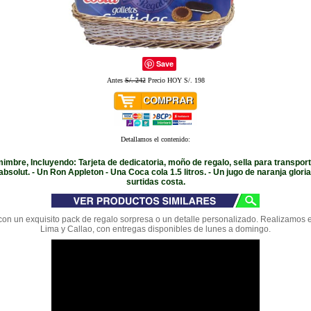
Save
Antes
S/. 242
Precio HOY S/. 198
Detallamos el contenido:
mbre, Incluyendo: Tarjeta de dedicatoria, moño de regalo, sella para transport
bsolut. - Un Ron Appleton - Una Coca cola 1.5 litros. - Un jugo de naranja gloria.
surtidas costa.
on un exquisito pack de regalo sorpresa o un detalle personalizado. Realizamos 
Lima y Callao, con entregas disponibles de lunes a domingo.