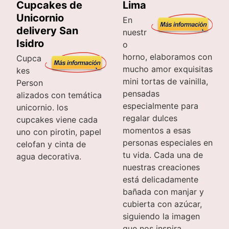
Cupcakes de
Lima
Unicornio
En
delivery San
nuestr
Isidro
o
horno, elaboramos con
Cupca
mucho amor exquisitas
kes
mini tortas de vainilla,
Person
pensadas
alizados con temática
especialmente para
unicornio. los
regalar dulces
cupcakes viene cada
momentos a esas
uno con pirotin, papel
personas especiales en
celofan y cinta de
tu vida. Cada una de
agua decorativa.
nuestras creaciones
está delicadamente
bañada con manjar y
cubierta con azúcar,
siguiendo la imagen
que nos inspira.