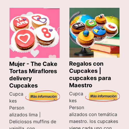
Regalos con
Mujer - The Cake
Cupcakes |
Tortas Miraflores
cupcakes para
delivery
Maestro
Cupcakes
Cupca
Cupca
kes
kes
Person
Person
alizados con temática
alizados lima |
maestro. los cupcakes
Deliciosos muffins de
viene cada uno con
vainilla, con