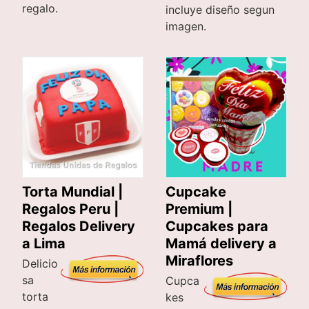
regalo.
incluye diseño segun
imagen.
Torta Mundial |
Cupcake
Regalos Peru |
Premium |
Regalos Delivery
Cupcakes para
a Lima
Mamá delivery a
Miraflores
Delicio
sa
Cupca
torta
kes