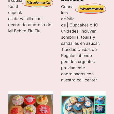
Exquisi
tos 6
Cupca
cupcak
kes
es de vainilla con
artístic
decorado amoroso de
os | Cupcakes x 10
Mi Bebito Fiu Fiu
unidades, incluyen
sombrilla, toalla y
sandalias en azucar.
Tiendas Unidas de
Regalos atiende
pedidos urgentes
previamente
coordinados con
nuestro call center.