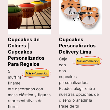
Cupcakes de
Cupcakes
Colores |
Personalizados
Cupcakes
Delivery Lima
Personalizados
Caja
Para Regalos
con
dos
5
cupcakes
muffins
personalizados.
finame
Puedes elegir entre
nte decorados con
nuestras opciones de
masa elástica y figuras
diseño o añadir la
representativas de
frase de tu
flores.