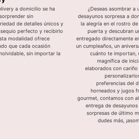
livery a domicilio se ha
¿Deseas asombrar a u
sorprender sin
desayunos sorpresa a domic
iedad de detalles únicos y
la alegría en el rostro d
sequio perfecto y recibirlo
puerta y descubran u
Esta modalidad ofrece
entregado directamente en 
ndo que cada ocasión
un cumpleaños, un anivers
nolvidable, sin importar la
cuánto te importan,
magnífica de inic
elaborados con cariño 
personalizarlo
preferencias del d
horneados y jugos f
gourmet, contamos con a
entrega de desayunos e
sorpresas de último m
dudes más, ¡asom