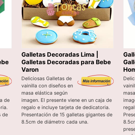
Galletas Decoradas Lima |
Gal
ebe
Galletas Decoradas para Bebe
Gal
Varon
Hom
Deliciosas Galletas de
Delic
vainilla con diseños en
vaini
masa elástica según
masa
ja de
imagen. El presente viene en un caja de
image
ria.
regalo e incluye tarjeta de dedicatoria.
regal
s de
Presentación de 15 galletas gigantes de
Prese
8.5cm de diámetro cada una.
8.5c
prese