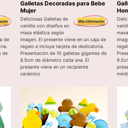
Galletas Decoradas para Bebe
Gal
Mujer
Hom
Deliciosas Galletas de
Delic
vainilla con diseños en
vaini
masa elástica según
masa
ja de
imagen. El presente viene en un caja de
image
ria.
regalo e incluye tarjeta de dedicatoria.
regal
s de
Presentación de 10 galletas gigantes de
Pres
8.5cm de diámetro cada una. El
8.5c
presente viene en un recipiente
prese
cerámico
mimb