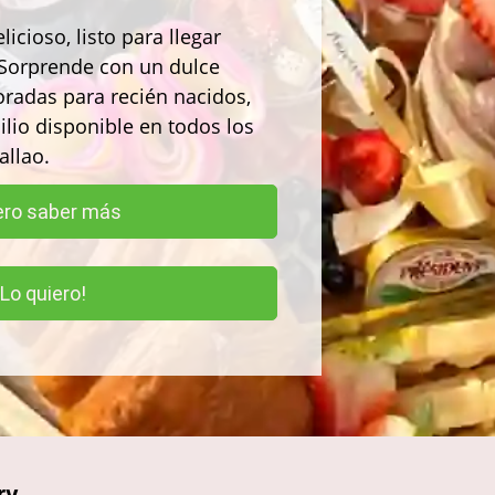
licioso, listo para llegar
. Sorprende con un dulce
coradas para recién nacidos,
lio disponible en todos los
allao.
ero saber más
Lo quiero!
ry